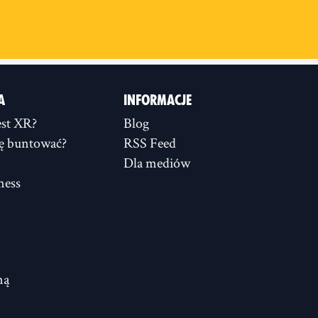
A
INFORMACJE
st XR?
Blog
ię buntować?
RSS Feed
Dla mediów
ness
ną