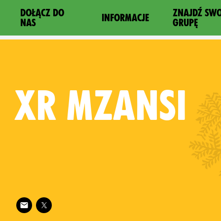
DOŁĄCZ DO
ZNAJDŹ SW
INFORMACJE
NAS
GRUPĘ
XR
MZANSI
Follow XR Mzansi on