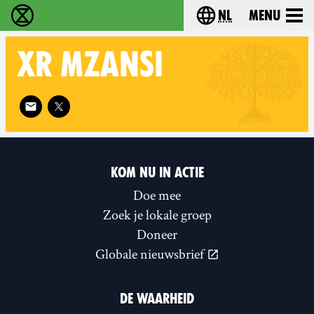
nl
Menu
Extinction Rebellion - Home
Choose your langu
XR
MZANSI
Follow XR Mzansi on
KOM NU IN ACTIE
Doe mee
Zoek je lokale groep
Doneer
Globale nieuwsbrief
DE WAARHEID