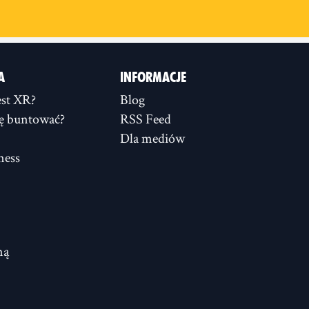
A
INFORMACJE
st XR?
Blog
ię buntować?
RSS Feed
Dla mediów
ness
ną