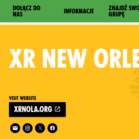
DOŁĄCZ DO
ZNAJDŹ SW
INFORMACJE
NAS
GRUPĘ
XR
NEW ORL
Visit website
xrnola.org
es on
Follow XR New Orleans on