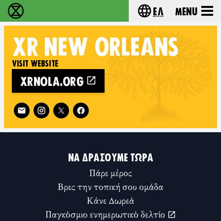
Ελ
Menu
Extinction Rebellion - Home
Choose your lang
XR
NEW ORLEANS
VISIT WEBSITE
XRNOLA.ORG
Follow XR New Orleans on
ΝΑ ΔΡΆΣΟΥΜΕ ΤΏΡΑ
Πάρε μέρος
Βρες την τοπική σου ομάδα
Κάνε Δωρεά
Παγκόσμιο ενημερωτικό δελτίο