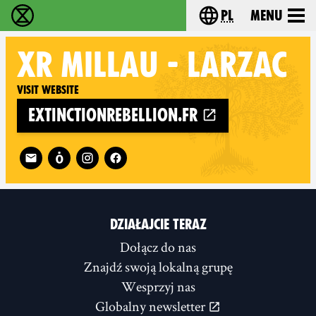
pl
Menu
Extinction Rebellion - Home
Choose your langu
XR
MILLAU - LARZAC
Visit website
extinctionrebellion.fr
Follow XR Millau - Larzac on
DZIAŁAJCIE TERAZ
Dołącz do nas
Znajdź swoją lokalną grupę
Wesprzyj nas
Globalny newsletter