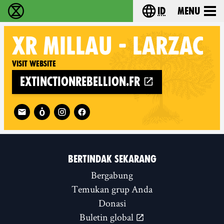
id
Menu
Extinction Rebellion (XR–Pemberontakan Melawa
Choose your lang
XR
MILLAU - LARZAC
Visit website
extinctionrebellion.fr
Follow XR Millau - Larzac on
BERTINDAK SEKARANG
Bergabung
Temukan grup Anda
Donasi
Buletin global