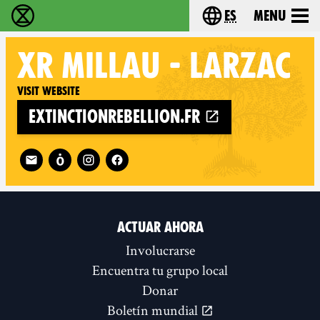
es
Menu
extinction rebellion - Home
Choose your lang
XR
MILLAU - LARZAC
Visit website
extinctionrebellion.fr
Follow XR Millau - Larzac on
ACTUAR AHORA
Involucrarse
Encuentra tu grupo local
Donar
Boletín mundial