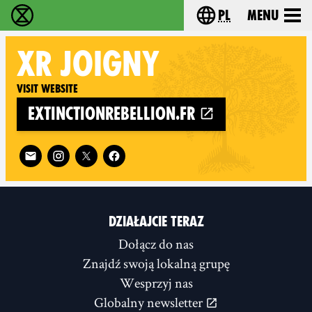
pl
Menu
Extinction Rebellion - Home
Choose your langu
XR
JOIGNY
Visit website
extinctionrebellion.fr
Follow XR Joigny on
DZIAŁAJCIE TERAZ
Dołącz do nas
Znajdź swoją lokalną grupę
Wesprzyj nas
Globalny newsletter