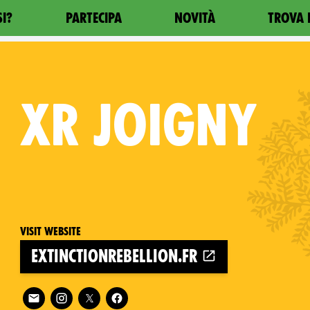
SI?
PARTECIPA
NOVITÀ
TROVA 
XR
JOIGNY
Visit website
extinctionrebellion.fr
Follow XR Joigny on