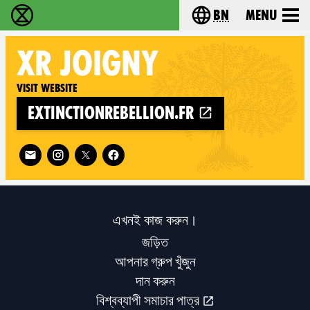
bn
Menu
বিলুপ্তি বিদ্রোহ - Home
Choose your langu
XR
JOIGNY
Visit website
extinctionrebellion.fr
Follow XR Joigny on
এখনই কাজ করুন।
জড়িত
আপনার গ্রুপ খুঁজুন
দান করুন
বিশ্বব্যাপী সমাচার পাত্র