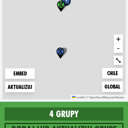
2
+
-
Ente
⤡
Zoom to
Chile
Embed
Zoom to
Global
Aktualizuj
Leaflet
|
©
OpenStreetMap
contributors
(new window)
(new window)
4 grupy