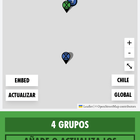
2
+
-
Ente
⤡
Zoom to
Chile
Embed
Zoom to
Global
Actualizar
Leaflet
|
©
OpenStreetMap
contributors
(new window)
(new window)
4 grupos