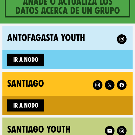
Añade o actualiza los
datos acerca de un grupo
4 groups in Chile
Follow X
ANTOFAGASTA YOUTH
Ir a nodo
Follow XR Santiago
SANTIAGO
Ir a nodo
Follow XR San
SANTIAGO YOUTH