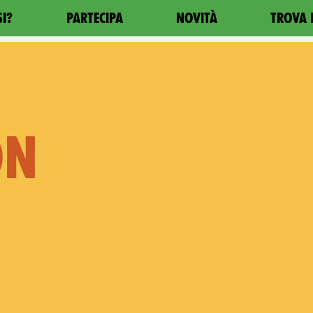
SI?
PARTECIPA
NOVITÀ
TROVA 
ON