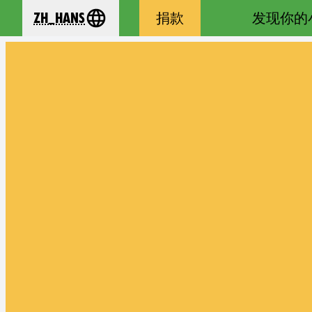
zh_Hans
捐款
发现你的
se your language