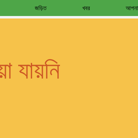
জড়িত
খবর
আপনার
য়া যায়নি