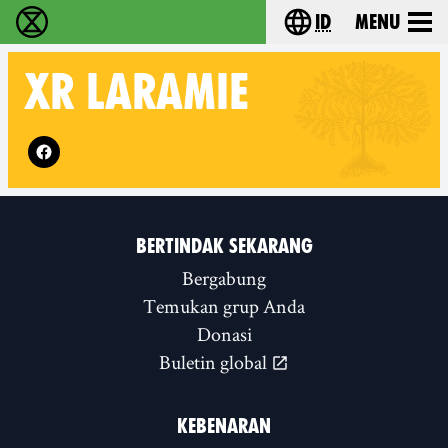
id
Menu
Extinction Rebellion (XR–Pemberontakan Melawa
Choose your lang
XR
LARAMIE
Follow XR Laramie on
BERTINDAK SEKARANG
Bergabung
Temukan grup Anda
Donasi
Buletin global
KEBENARAN