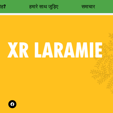
रोह?
हमारे साथ जुड़िए
समाचार
XR
LARAMIE
es on
Follow XR Laramie on