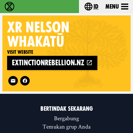
id
Menu
Extinction Rebellion (XR–Pemberontakan Melawa
Choose your lang
XR
NELSON
WHAKATŪ
Visit website
extinctionrebellion.nz
Follow XR Nelson Whakatū on
BERTINDAK SEKARANG
Bergabung
Temukan grup Anda