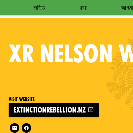
জড়িত
খবর
আপনার
XR
NELSON 
Visit website
extinctionrebellion.nz
Follow XR Nelson Whakatū on