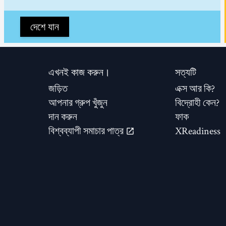
দেশে যান
এখনই কাজ করুন।
সত্যটি
জড়িত
এক্স আর কি?
আপনার গ্রুপ খুঁজুন
বিদ্রোহী কেন?
দান করুন
ফাক
বিশ্বব্যাপী সমাচার পাত্র
XReadiness