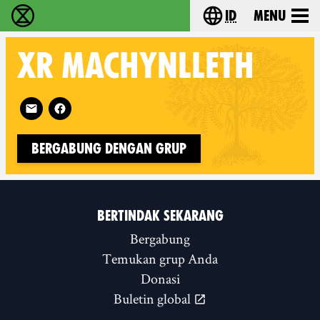
id
Menu
Extinction Rebellion (XR–Pemberontakan Melawa
Choose your lang
XR
MACHYNLLETH
Follow XR Machynlleth on
Bergabung dengan Grup
BERTINDAK SEKARANG
Bergabung
Temukan grup Anda
Donasi
Buletin global