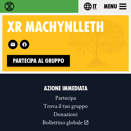
it
Menu
Extinction Rebellion - Home
Choose your lang
XR
MACHYNLLETH
Follow XR Machynlleth on
Partecipa al gruppo
AZIONE IMMEDIATA
Partecipa
Trova il tuo gruppo
Donazioni
Bollettino globale