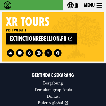
id
Menu
Extinction Rebellion (XR–Pemberontakan Melawa
Choose your lang
XR
TOURS
Visit website
extinctionrebellion.fr
Follow XR Tours on
BERTINDAK SEKARANG
Bergabung
Temukan grup Anda
Donasi
Buletin global