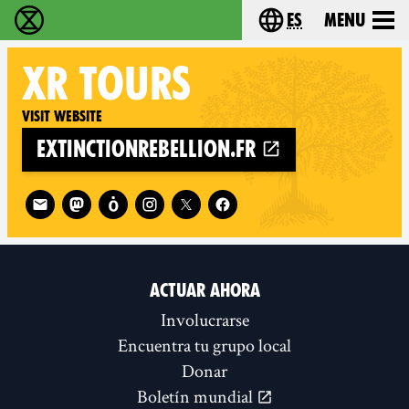
es
Menu
extinction rebellion - Home
Choose your lang
XR
TOURS
Visit website
extinctionrebellion.fr
Follow XR Tours on
ACTUAR AHORA
Involucrarse
Encuentra tu grupo local
Donar
Boletín mundial