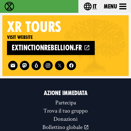
it
Menu
Extinction Rebellion - Home
Choose your lang
XR
TOURS
Visit website
extinctionrebellion.fr
Follow XR Tours on
AZIONE IMMEDIATA
Partecipa
Trova il tuo gruppo
Donazioni
Bollettino globale