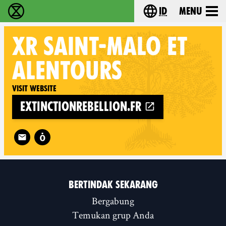
id
Menu
Extinction Rebellion (XR–Pemberontakan Melawa
Choose your lang
XR
SAINT-MALO ET
ALENTOURS
Visit website
extinctionrebellion.fr
Follow XR Saint-Malo et alentours on
BERTINDAK SEKARANG
Bergabung
Temukan grup Anda