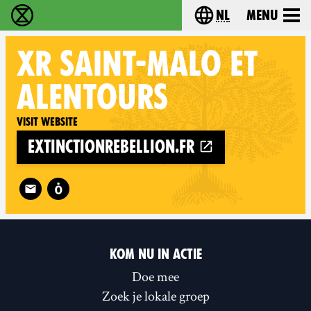
nl
Menu
Extinction Rebellion - Home
Choose your langu
XR
SAINT-MALO ET
ALENTOURS
Visit website
extinctionrebellion.fr
Follow XR Saint-Malo et alentours on
KOM NU IN ACTIE
Doe mee
Zoek je lokale groep