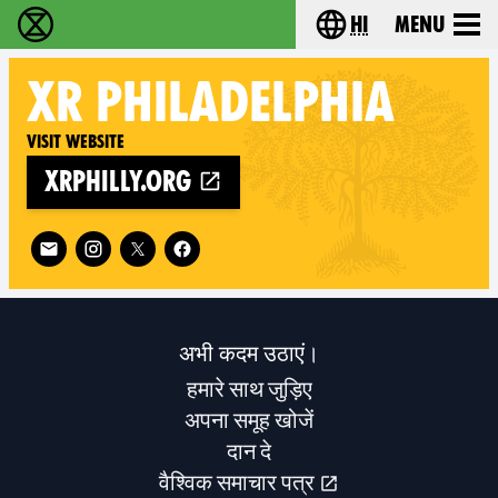
hi
Menu
विलुप्ति विद्रोह - Home
Choose your lang
XR
PHILADELPHIA
Visit website
xrphilly.org
Follow XR Philadelphia on
अभी कदम उठाएं।
हमारे साथ जुड़िए
अपना समूह खोजें
दान दे
वैश्विक समाचार पत्र