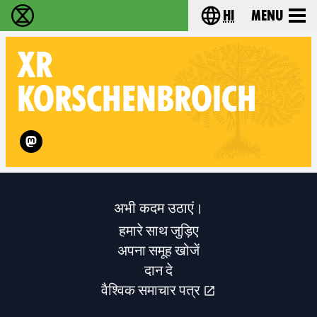
hi
Menu
विलुप्ति विद्रोह - Home
Choose your lang
XR
KORSCHENBROICH
Follow XR Korschenbroich on
अभी कदम उठाएं।
हमारे साथ जुड़िए
अपना समूह खोजें
दान दे
वैश्विक समाचार पत्र