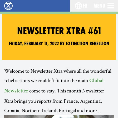
hi
Menu
विलुप्ति विद्रोह - Home
Choose your lang
NEWSLETTER XTRA #61
Friday, February 11, 2022 by Extinction Rebellion
Welcome to Newsletter Xtra where all the wonderful
rebel actions we couldn’t fit into the main
Global
come to stay. This month Newsletter
Newsletter
Xtra brings you reports from France, Argentina,
Croatia, Northern Ireland, Portugal and more…