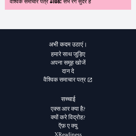
वैश्विक समाचार पत्र #108: सभ रंग सुंदर हैं
अभी कदम उठाएं।
हमारे साथ जुड़िए
अपना समूह खोजें
दान दे
वैश्विक समाचार पत्र
सच्चाई
एक्स आर क्या है?
क्यों करे विद्रोह?
ऍफ़ ए क्यु
XReadiness