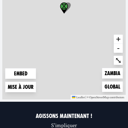
+
-
Ente
⤡
Zoom to
Zambia
Embed
Zoom to
Global
Mise à jour
Leaflet
|
©
OpenStreetMap
contributors
(nouvelle fenêtre)
(nouvelle fenêt
AGISSONS MAINTENANT !
S'impliquer