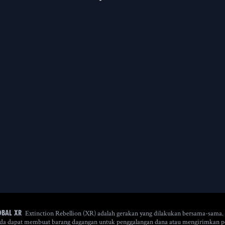
Extinction Rebellion (XR) adalah gerakan yang dilakukan bersama-sama.
obal XR
i Anda dapat membuat barang dagangan untuk penggalangan dana atau mengirimkan