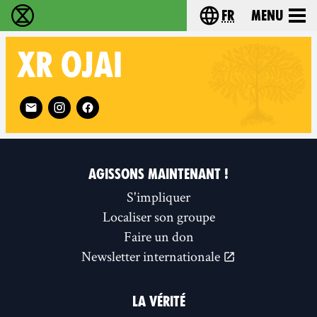
fr
Menu
Extinction Rebellion - Home
Choisissez votre l
XR
OJAI
Follow XR Ojai on
AGISSONS MAINTENANT !
S'impliquer
Localiser son groupe
Faire un don
Newsletter internationale
LA VÉRITÉ