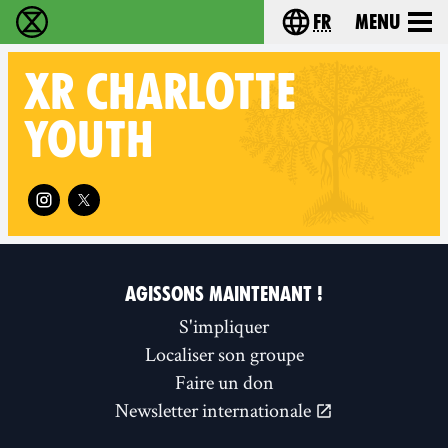
fr
Menu
Extinction Rebellion - Home
Choisissez votre l
XR
CHARLOTTE
YOUTH
Follow XR Charlotte Youth on
AGISSONS MAINTENANT !
S'impliquer
Localiser son groupe
Faire un don
Newsletter internationale