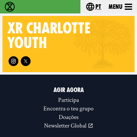
pt
Menu
Extinction Rebellion - Home
Choose your langu
XR
CHARLOTTE
YOUTH
Follow XR Charlotte Youth on
AGIR AGORA
Participa
Encontra o teu grupo
Doações
Newsletter Global