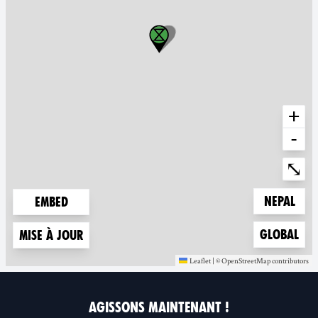
+
-
Ente
⤡
Zoom to
Nepal
Embed
Zoom to
Global
Mise à jour
Leaflet
|
©
OpenStreetMap
contributors
(nouvelle fenêtre)
(nouvelle fenêt
AGISSONS MAINTENANT !