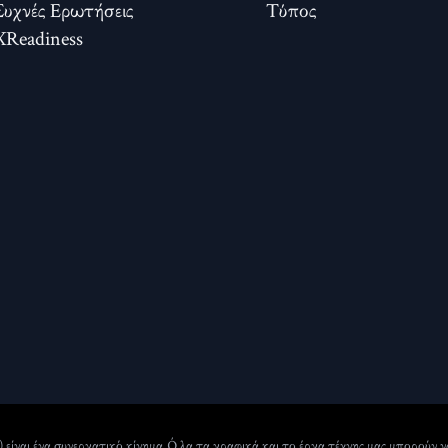
Συχνές Ερωτήσεις
Τύπος
XReadiness
) είναι ένα συνεργατικό κίνημα. Όλα τα γραφικά και το έργα τέχνης μας μπορούν