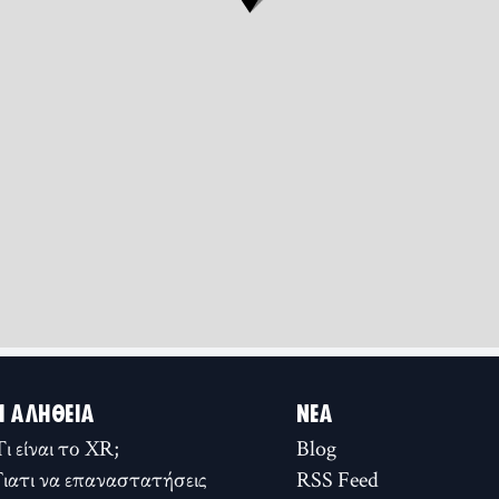
Η ΑΛΉΘΕΙΑ
ΝΈΑ
Τι είναι το XR;
Blog
Γιατι να επαναστατήσεις
RSS Feed