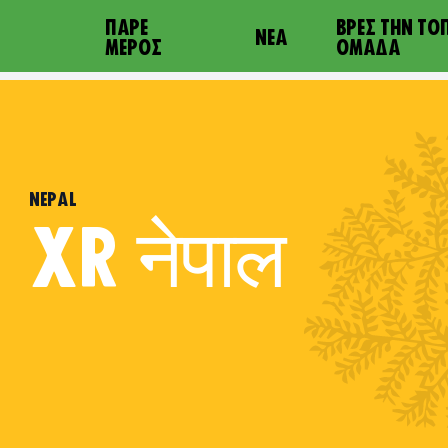
ΠΆΡΕ
ΒΡΕΣ ΤΗΝ ΤΟ
ΝΈΑ
ΜΈΡΟΣ
ΟΜΆΔΑ
NEPAL
XR
नेपाल