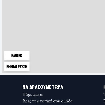
EMBED
ΕΝΗΜΈΡΩΣΗ
ΝΑ ΔΡΆΣΟΥΜΕ ΤΏΡΑ
Πάρε μέρος
Βρες την τοπική σου ομάδα