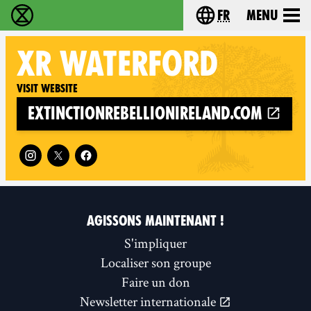
fr
Menu
Extinction Rebellion - Home
Choisissez votre l
XR
WATERFORD
Visit website
extinctionrebellionireland.com
Follow XR Waterford on
AGISSONS MAINTENANT !
S'impliquer
Localiser son groupe
Faire un don
Newsletter internationale