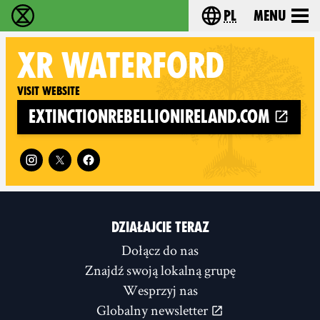
pl
Menu
Extinction Rebellion - Home
Choose your langu
XR
WATERFORD
Visit website
extinctionrebellionireland.com
Follow XR Waterford on
DZIAŁAJCIE TERAZ
Dołącz do nas
Znajdź swoją lokalną grupę
Wesprzyj nas
Globalny newsletter