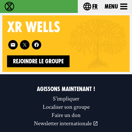
fr
Menu
Extinction Rebellion - Home
Choisissez votre l
XR
WELLS
Follow XR Wells on
Rejoindre le groupe
AGISSONS MAINTENANT !
S'impliquer
Localiser son groupe
Faire un don
Newsletter internationale