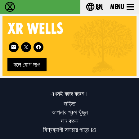
bn
Menu
বিলুপ্তি বিদ্রোহ - Home
Choose your langu
XR
WELLS
Follow XR Wells on
দলে যোগ দাও
এখনই কাজ করুন।
জড়িত
আপনার গ্রুপ খুঁজুন
দান করুন
বিশ্বব্যাপী সমাচার পাত্র