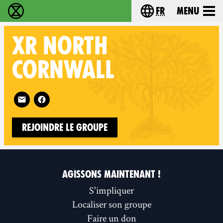
fr
Menu
Extinction Rebellion - Home
Choisissez votre l
XR
NORTH
CORNWALL
Follow XR North Cornwall on
Rejoindre le groupe
AGISSONS MAINTENANT !
S'impliquer
Localiser son groupe
Faire un don