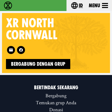
id
Menu
Extinction Rebellion (XR–Pemberontakan Melawa
Choose your lang
XR
NORTH
CORNWALL
Follow XR North Cornwall on
Bergabung dengan Grup
BERTINDAK SEKARANG
Bergabung
Temukan grup Anda
Donasi