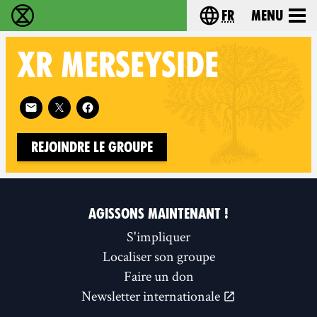
fr
Menu
Extinction Rebellion - Home
Choisissez votre l
XR
MERSEYSIDE
Follow XR Merseyside on
Rejoindre le groupe
AGISSONS MAINTENANT !
S'impliquer
Localiser son groupe
Faire un don
Newsletter internationale