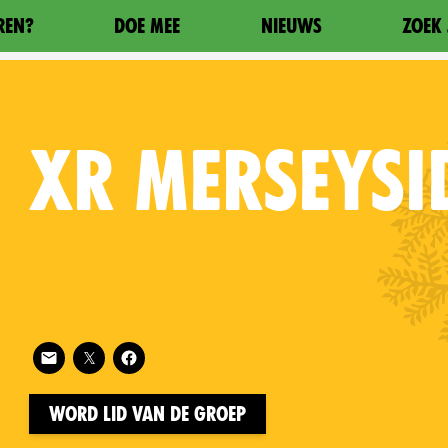
REN?
DOE MEE
NIEUWS
ZOEK 
XR
MERSEYSI
Follow XR Merseyside on
on
Word lid van de groep