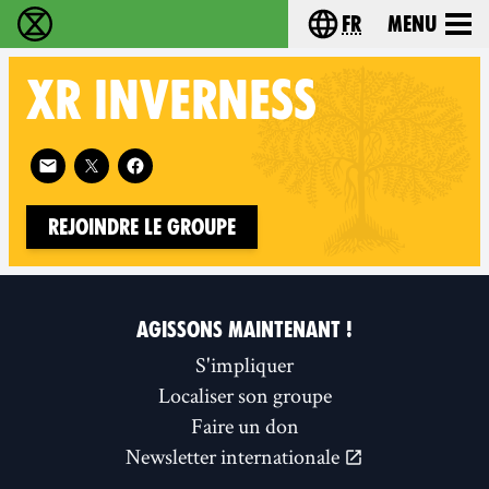
fr
Menu
Extinction Rebellion - Home
Choisissez votre l
XR
INVERNESS
Follow XR Inverness on
Rejoindre le groupe
AGISSONS MAINTENANT !
S'impliquer
Localiser son groupe
Faire un don
Newsletter internationale