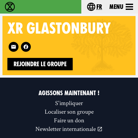
fr
Menu
Extinction Rebellion - Home
Choisissez votre l
XR
GLASTONBURY
Follow XR Glastonbury on
Rejoindre le groupe
AGISSONS MAINTENANT !
S'impliquer
Localiser son groupe
Faire un don
Newsletter internationale