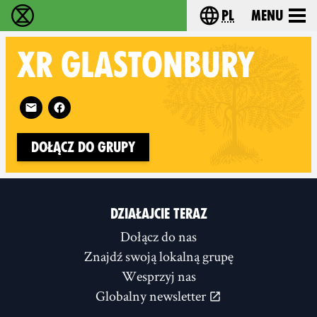
pl
Menu
Extinction Rebellion - Home
Choose your langu
XR
GLASTONBURY
Follow XR Glastonbury on
Dołącz do grupy
DZIAŁAJCIE TERAZ
Dołącz do nas
Znajdź swoją lokalną grupę
Wesprzyj nas
Globalny newsletter