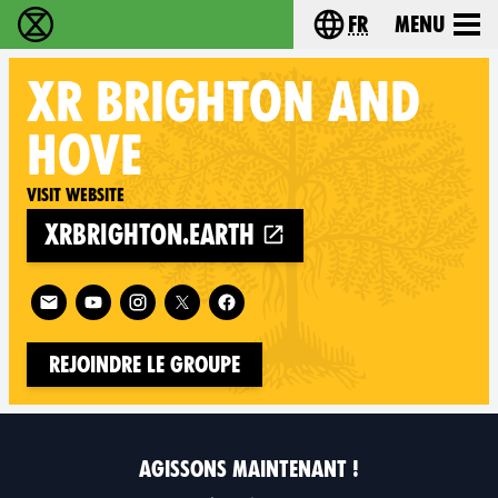
fr
Menu
Extinction Rebellion - Home
Choisissez votre l
XR
BRIGHTON AND
HOVE
Visit website
xrbrighton.earth
Follow XR Brighton and Hove on
Rejoindre le groupe
AGISSONS MAINTENANT !