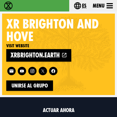
es
Menu
extinction rebellion - Home
Choose your lang
XR
BRIGHTON AND
HOVE
Visit website
xrbrighton.earth
Follow XR Brighton and Hove on
Unirse al grupo
ACTUAR AHORA