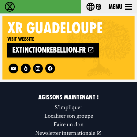
fr
Menu
Extinction Rebellion - Home
Choisissez votre l
XR
GUADELOUPE
Visit website
extinctionrebellion.fr
Follow XR Guadeloupe on
AGISSONS MAINTENANT !
S'impliquer
Localiser son groupe
Faire un don
Newsletter internationale